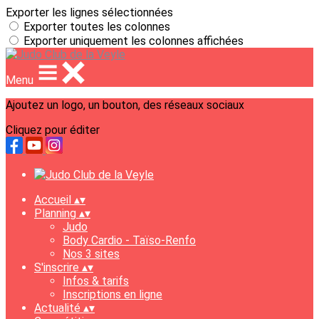
Exporter les lignes sélectionnées
Exporter toutes les colonnes
Exporter uniquement les colonnes affichées
Menu
Ajoutez un logo, un bouton, des réseaux sociaux
Cliquez pour éditer
Accueil
▴
▾
Planning
▴
▾
Judo
Body Cardio - Taïso-Renfo
Nos 3 sites
S'inscrire
▴
▾
Infos & tarifs
Inscriptions en ligne
Actualité
▴
▾