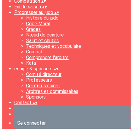
Compétition
▴
▾
Fin de saison
▴
▾
Progresser au judo
▴
▾
Histoire du judo
Code Moral
Grades
Nœud de ceinture
Salut et chutes
Techniques et vocabulaire
Combat
Comprendre l'arbitre
Kata
équipe & sponsors
▴
▾
Comité directeur
Professeurs
Ceintures noires
Arbitres et commissaires
Sponsors
Contact
▴
▾
Se connecter